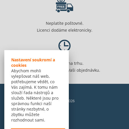
Neplatíte poštovné.
Licenci dodáme elektronicky.
Nastavení soukromí a
Jsme 20 let na trhu.
cookies
Spolehlivě vyřídíme Vaši objednávku.
Abychom mohli
vylepšovat náš web,
potřebujeme vědět, co
Vás zajímá. K tomu nám
slouží řada nástrojů a
služeb. Některé jsou pro
© Amenit Software Solutions, 1998 - 2026
správnou funkci naší
Powered by
nopCommerce
stránky nezbytné, o
zbytku můžete
rozhodnout sami.