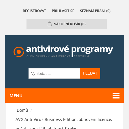
REGISTROVAT
PŘIHLÁSIT SE
SEZNAM PŘÁNÍ
(0)
NÁKUPNÍ KOŠÍK
(0)
HLEDAT
MENU
Domů
/
AVG Anti-Virus Business Edition, obnovení licence,
počet licencí 15, platnost 3 roky