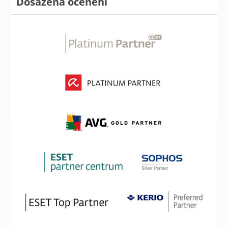
Dosažená ocenění