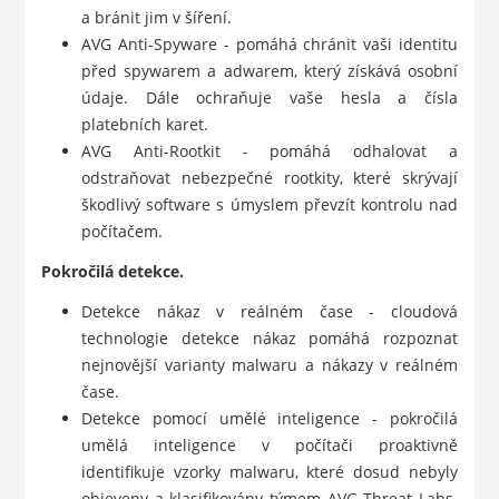
a bránit jim v šíření.
AVG Anti-Spyware - pomáhá chránit vaši identitu
před spywarem a adwarem, který získává osobní
údaje. Dále ochraňuje vaše hesla a čísla
platebních karet.
AVG Anti-Rootkit - pomáhá odhalovat a
odstraňovat nebezpečné rootkity, které skrývají
škodlivý software s úmyslem převzít kontrolu nad
počítačem.
Pokročilá detekce.
Detekce nákaz v reálném čase - cloudová
technologie detekce nákaz pomáhá rozpoznat
nejnovější varianty malwaru a nákazy v reálném
čase.
Detekce pomocí umělé inteligence - pokročilá
umělá inteligence v počítači proaktivně
identifikuje vzorky malwaru, které dosud nebyly
objeveny a klasifikovány týmem AVG Threat Labs.