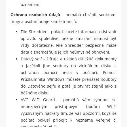
oznámení.
Ochrana osobních údajů
- pomáhá chránit soukromí
firmy a osobní údaje zaměstnanců.
File Shredder - pokud chcete informace odstranit
opravdu spolehlivě, běžné smazání nemusí být
vždy dostatečné. File Shredder bezpečně maže
data a znemožňuje jejich neúmyslné obnovení.
Datový sejf - šifruje a ukládá důležité dokumenty
a jakékoli jiné soubory na virtuálním disku s
ochranou pomocí hesla v počítači. Pomocí
Průzkumníka Windows můžete přenášet soubory
do Datového sejfu a poté je otvírat stejně jako z
běžného disku.
AVG WiFi Guard - pomáhá vám vyhnout se
nebezpečným přístupovým bodům Wi-Fi
využívaným hackery tím, že vás upozorní, když se
počítač pokusí připojit k neznámé veřejné či
soukromé síti Wi-Fi.