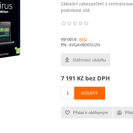
Základní zabezpečení s centralizov
podnikové sítě.
Výrobce:
AVG
PN:
AVGAVB005U2N
Stáhnout ukázku
7 191 Kč bez DPH
KOUPIT
Přidat k oblíbeným
Přid