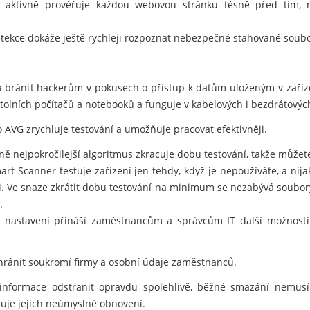
 aktivně prověřuje každou webovou stránku těsně před tím, než
tekce dokáže ještě rychleji rozpoznat nebezpečné stahované soubo
 bránit hackerům v pokusech o přístup k datům uloženým v zaříz
lních počítačů a notebooků a funguje v kabelových i bezdrátových
 AVG zrychluje testování a umožňuje pracovat efektivněji.
 nejpokročilejší algoritmus zkracuje dobu testování, takže můžete 
t Scanner testuje zařízení jen tehdy, když je nepoužíváte, a nij
i. Ve snaze zkrátit dobu testování na minimum se nezabývá soubory
.
í nastavení přináší zaměstnancům a správcům IT další možnosti 
ránit soukromí firmy a osobní údaje zaměstnanců.
informace odstranit opravdu spolehlivě, běžné smazání nemusí
je jejich neúmyslné obnovení.