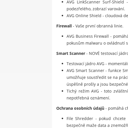
AVG LinkScanner Surf-Shield -
podezřelého, zobrazí varování.
AVG Online Shield - cloudová de
Firewall
- Vaše první obranná linie.
AVG Business Firewall - pomáhá
pokusům malwaru o ovládnutí sto
Smart Scanner
- NOVÉ testovací jádro
Testovací jádro AVG - momentálně
AVG Smart Scanner - funkce Smar
umožňuje soustředit se na prác
úspěšně prošly a jsou bezpečné
Tichý režim AVG - toto zvláštn
nepotřebná oznámení.
Ochrana osobních údajů
- pomáhá ch
File Shredder - pokud chcete 
bezpečně maže data a znemožňu