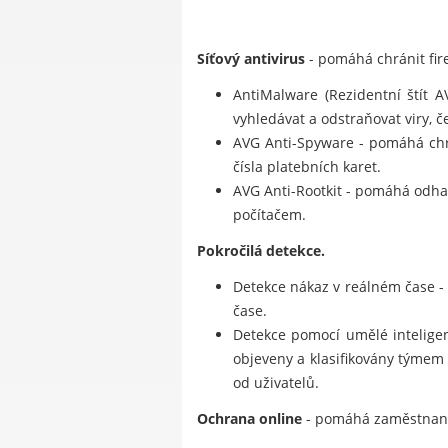
Síťový antivirus
- pomáhá chránit fire
AntiMalware (Rezidentní štít 
vyhledávat a odstraňovat viry, če
AVG Anti-Spyware - pomáhá chrá
čísla platebních karet.
AVG Anti-Rootkit - pomáhá odhal
počítačem.
Pokročilá detekce.
Detekce nákaz v reálném čase -
čase.
Detekce pomocí umělé inteligenc
objeveny a klasifikovány týmem
od uživatelů.
Ochrana online
- pomáhá zaměstnanců