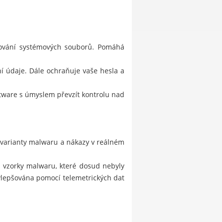
stování systémových souborů. Pomáhá
í údaje. Dále ochraňuje vaše hesla a
ftware s úmyslem převzít kontrolu nad
 varianty malwaru a nákazy v reálném
je vzorky malwaru, které dosud nebyly
ylepšována pomocí telemetrických dat