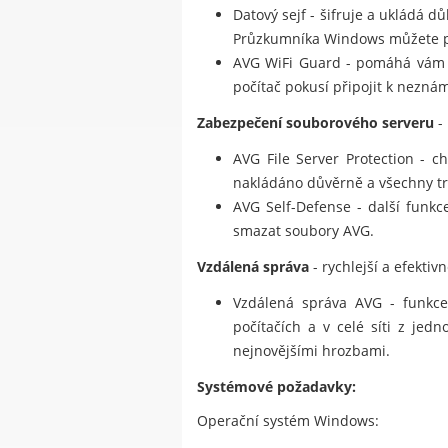
Datový sejf - šifruje a ukládá 
Průzkumníka Windows můžete pře
AVG WiFi Guard - pomáhá vám 
počítač pokusí připojit k neznám
Zabezpečení souborového serveru
-
AVG File Server Protection - c
nakládáno důvěrně a všechny tr
AVG Self-Defense - další funkc
smazat soubory AVG.
Vzdálená správa
- rychlejší a efektiv
Vzdálená správa AVG - funkce 
počítačích a v celé síti z jed
nejnovějšími hrozbami.
Systémové požadavky:
Operační systém Windows: