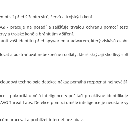
mní síť před šířením virů, červů a trojských koní.
AVG) - pracuje na pozadí a zajišťuje trvalou ochranu pomocí te
rvy a trojské koně a bránit jim v šíření.
nit vaši identitu před spywarem a adwarem, který získává osobn
ovat a odstraňovat nebezpečné rootkity, které skrývají škodlivý so
 cloudová technologie detekce nákaz pomáhá rozpoznat nejnovější
e - pokročilá umělá inteligence v počítači proaktivně identifiku
 AVG Threat Labs. Detekce pomocí umělé inteligence je neustále v
m pracovat a prohlížet internet bez obav.