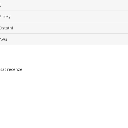
5
2 roky
Ostatní
AVG
psát recenze