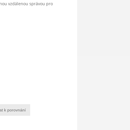
anou vzdálenou správou pro
at k porovnání