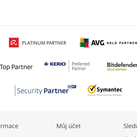
ormace
Můj účet
Sled