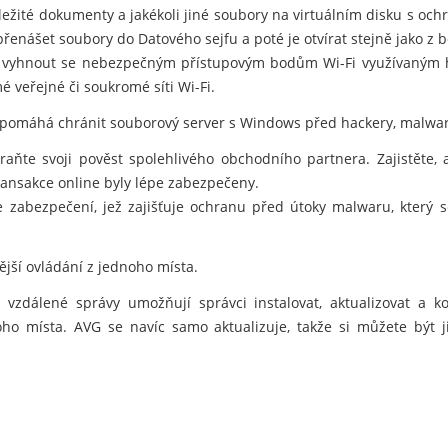
důležité dokumenty a jakékoli jiné soubory na virtuálním disku s oc
nášet soubory do Datového sejfu a poté je otvírat stejně jako z 
vyhnout se nebezpečným přístupovým bodům Wi-Fi využívaným hac
é veřejné či soukromé síti Wi-Fi.
 pomáhá chránit souborový server s Windows před hackery, malwar
hraňte svoji pověst spolehlivého obchodního partnera. Zajistěte,
ansakce online byly lépe zabezpečeny.
e zabezpečení, jež zajišťuje ochranu před útoky malwaru, který
nější ovládání z jednoho místa.
vzdálené správy umožňují správci instalovat, aktualizovat a 
noho místa. AVG se navíc samo aktualizuje, takže si můžete být j