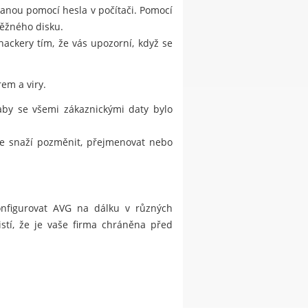
hranou pomocí hesla v počítači. Pomocí
běžného disku.
kery tím, že vás upozorní, když se
em a viry.
 aby se všemi zákaznickými daty bylo
 se snaží pozměnit, přejmenovat nebo
konfigurovat AVG na dálku v různých
istí, že je vaše firma chráněna před