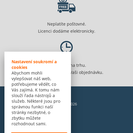
Neplatíte poštovné.
Licenci dodáme elektronicky.
Nastavení soukromí a
Jsme 20 let na trhu.
cookies
Spolehlivě vyřídíme Vaši objednávku.
Abychom mohli
vylepšovat náš web,
potřebujeme vědět, co
Vás zajímá. K tomu nám
slouží řada nástrojů a
služeb. Některé jsou pro
© Amenit Software Solutions, 1998 - 2026
správnou funkci naší
Powered by
nopCommerce
stránky nezbytné, o
zbytku můžete
rozhodnout sami.