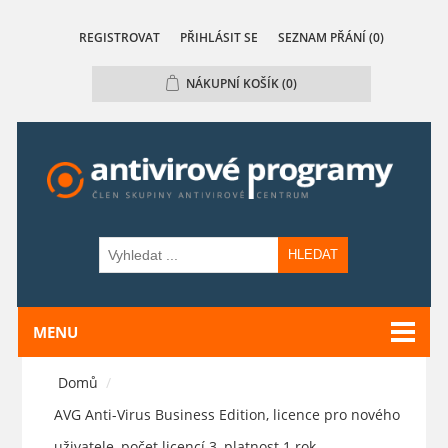
REGISTROVAT
PŘIHLÁSIT SE
SEZNAM PŘÁNÍ
(0)
NÁKUPNÍ KOŠÍK
(0)
HLEDAT
MENU
Domů
/
AVG Anti-Virus Business Edition, licence pro nového
uživatele, počet licencí 3, platnost 1 rok