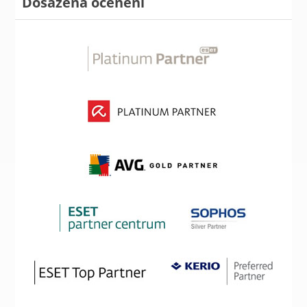
Dosažená ocenění