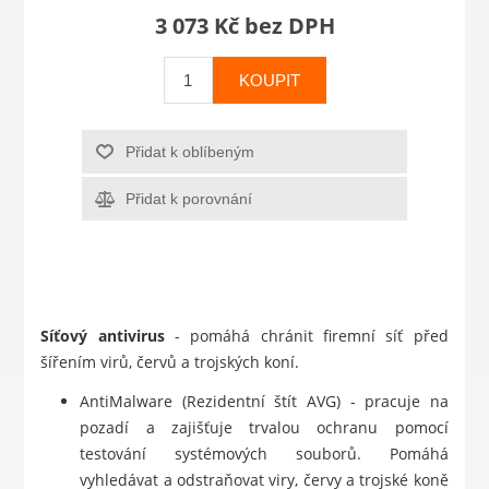
3 073 Kč bez DPH
KOUPIT
Přidat k oblíbeným
Přidat k porovnání
Síťový antivirus
- pomáhá chránit firemní síť před
šířením virů, červů a trojských koní.
AntiMalware (Rezidentní štít AVG) - pracuje na
pozadí a zajišťuje trvalou ochranu pomocí
testování systémových souborů. Pomáhá
vyhledávat a odstraňovat viry, červy a trojské koně