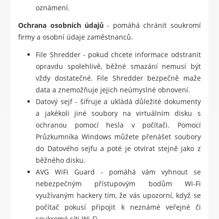
oznámení.
Ochrana osobních údajů
- pomáhá chránit soukromí
firmy a osobní údaje zaměstnanců.
File Shredder - pokud chcete informace odstranit
opravdu spolehlivě, běžné smazání nemusí být
vždy dostatečné. File Shredder bezpečně maže
data a znemožňuje jejich neúmyslné obnovení.
Datový sejf - šifruje a ukládá důležité dokumenty
a jakékoli jiné soubory na virtuálním disku s
ochranou pomocí hesla v počítači. Pomocí
Průzkumníka Windows můžete přenášet soubory
do Datového sejfu a poté je otvírat stejně jako z
běžného disku.
AVG WiFi Guard - pomáhá vám vyhnout se
nebezpečným přístupovým bodům Wi-Fi
využívaným hackery tím, že vás upozorní, když se
počítač pokusí připojit k neznámé veřejné či
soukromé síti Wi-Fi.