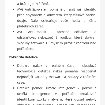
a bránit jim v šíření.
AVG Anti-Spyware - pomáhá chránit vaši identitu
před spywarem a adwarem, který získává osobní
údaje. Dále ochraňuje vaše hesla a čísla
platebních karet.
AVG Anti-Rootkit - pomáhá odhalovat a
odstraňovat nebezpečné rootkity, které skrývají
škodlivý software s úmyslem převzít kontrolu nad
počítačem.
Pokročilá detekce.
Detekce nákaz v reálném čase - cloudová
technologie detekce nákaz pomáhá rozpoznat
nejnovější varianty malwaru a nákazy v reálném
čase.
Detekce pomocí umělé inteligence - pokročilá
umělá inteligence v počítači proaktivně
identifikuje vzorky malwaru, které dosud nebyly
objeveny a klasifikovány týmem AVG Threat Labs.