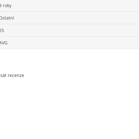
3 roky
Ostatní
25
AVG
psát recenze