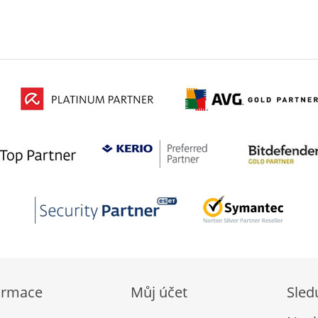
ormace
Můj účet
Sled