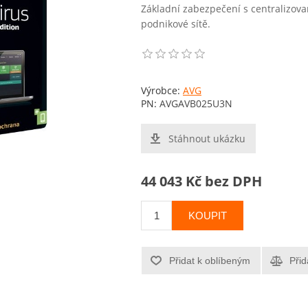
Základní zabezpečení s centralizov
podnikové sítě.
Výrobce:
AVG
PN:
AVGAVB025U3N
Stáhnout ukázku
44 043 Kč bez DPH
KOUPIT
Přidat k oblíbeným
Přid