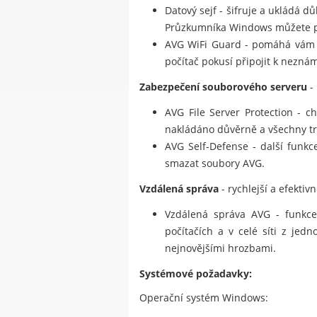
Datový sejf - šifruje a ukládá 
Průzkumníka Windows můžete pře
AVG WiFi Guard - pomáhá vám 
počítač pokusí připojit k neznám
Zabezpečení souborového serveru
-
AVG File Server Protection - c
nakládáno důvěrně a všechny tr
AVG Self-Defense - další funkc
smazat soubory AVG.
Vzdálená správa
- rychlejší a efektiv
Vzdálená správa AVG - funkce 
počítačích a v celé síti z jed
nejnovějšími hrozbami.
Systémové požadavky:
Operační systém Windows: