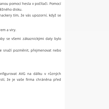
hranou pomocí hesla v počítači. Pomocí
běžného disku.
kery tím, že vás upozorní, když se
em a viry.
 aby se všemi zákaznickými daty bylo
 se snaží pozměnit, přejmenovat nebo
konfigurovat AVG na dálku v různých
istí, že je vaše firma chráněna před