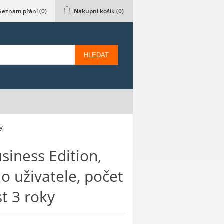
Seznam přání
(0)
Nákupní košík
(0)
HLEDAT
y
siness Edition,
o uživatele, počet
st 3 roky