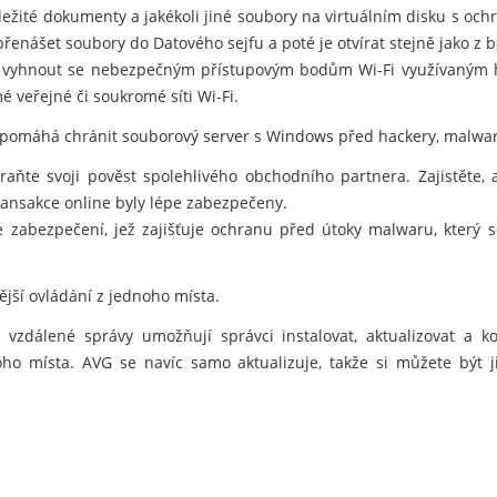
důležité dokumenty a jakékoli jiné soubory na virtuálním disku s oc
nášet soubory do Datového sejfu a poté je otvírat stejně jako z 
vyhnout se nebezpečným přístupovým bodům Wi-Fi využívaným hac
é veřejné či soukromé síti Wi-Fi.
 pomáhá chránit souborový server s Windows před hackery, malwar
hraňte svoji pověst spolehlivého obchodního partnera. Zajistěte,
ansakce online byly lépe zabezpečeny.
e zabezpečení, jež zajišťuje ochranu před útoky malwaru, který
nější ovládání z jednoho místa.
vzdálené správy umožňují správci instalovat, aktualizovat a 
noho místa. AVG se navíc samo aktualizuje, takže si můžete být j