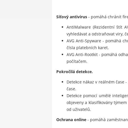
Síťový antivirus
- pomáhá chránit fire
AntiMalware (Rezidentní štít 
vyhledávat a odstraňovat viry, če
AVG Anti-Spyware - pomáhá chrá
čísla platebních karet.
AVG Anti-Rootkit - pomáhá odhal
počítačem.
Pokročilá detekce.
Detekce nákaz v reálném čase -
čase.
Detekce pomocí umělé inteligenc
objeveny a klasifikovány týmem
od uživatelů.
Ochrana online
- pomáhá zaměstnanců