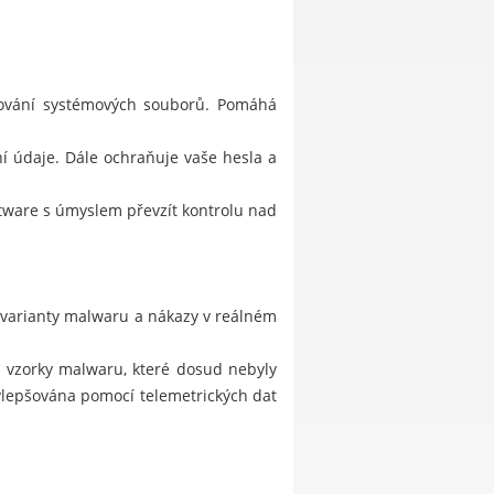
stování systémových souborů. Pomáhá
í údaje. Dále ochraňuje vaše hesla a
ftware s úmyslem převzít kontrolu nad
 varianty malwaru a nákazy v reálném
je vzorky malwaru, které dosud nebyly
ylepšována pomocí telemetrických dat