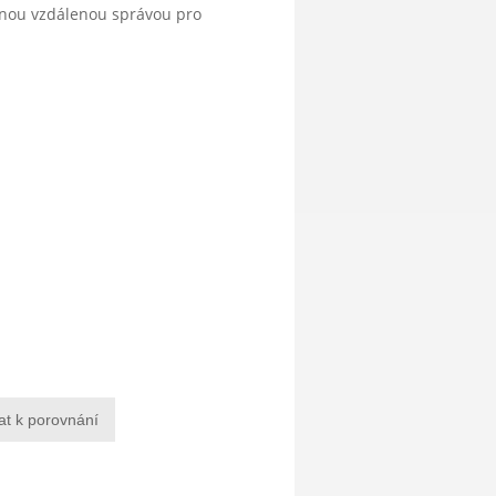
anou vzdálenou správou pro
at k porovnání