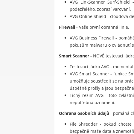
AVG LinkScanner Surf-Shield -
podezřelého, zobrazí varování.
AVG Online Shield - cloudová de
Firewall
- Vaše první obranná linie.
AVG Business Firewall - pomáhá
pokusům malwaru o ovládnutí sto
Smart Scanner
- NOVÉ testovací jádro
Testovací jádro AVG - momentálně
AVG Smart Scanner - funkce Smar
umožňuje soustředit se na prác
úspěšně prošly a jsou bezpečné
Tichý režim AVG - toto zvláštn
nepotřebná oznámení.
Ochrana osobních údajů
- pomáhá ch
File Shredder - pokud chcete 
bezpečně maže data a znemožňu