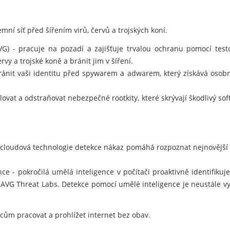
mní síť před šířením virů, červů a trojských koní.
AVG) - pracuje na pozadí a zajišťuje trvalou ochranu pomocí te
rvy a trojské koně a bránit jim v šíření.
nit vaši identitu před spywarem a adwarem, který získává osobn
ovat a odstraňovat nebezpečné rootkity, které skrývají škodlivý so
 cloudová technologie detekce nákaz pomáhá rozpoznat nejnovější
e - pokročilá umělá inteligence v počítači proaktivně identifiku
 AVG Threat Labs. Detekce pomocí umělé inteligence je neustále v
m pracovat a prohlížet internet bez obav.