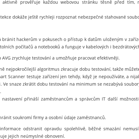
 aktivně prověřuje každou webovou stránku těsně před tím, než
tekce dokáže ještě rychleji rozpoznat nebezpečné stahované soubo
 bránit hackerům v pokusech o přístup k datům uloženým v zaříz
lních počítačů a notebooků a funguje v kabelových i bezdrátových
 AVG zrychluje testování a umožňuje pracovat efektivněji.
 nejpokročilejší algoritmus zkracuje dobu testování, takže můžete 
t Scanner testuje zařízení jen tehdy, když je nepoužíváte, a nij
i. Ve snaze zkrátit dobu testování na minimum se nezabývá soubory
.
í nastavení přináší zaměstnancům a správcům IT další možnosti 
ránit soukromí firmy a osobní údaje zaměstnanců.
informace odstranit opravdu spolehlivě, běžné smazání nemusí
je jejich neúmyslné obnovení.