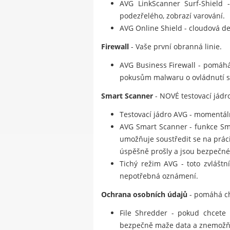
AVG LinkScanner Surf-Shield -
podezřelého, zobrazí varování.
AVG Online Shield - cloudová de
Firewall
- Vaše první obranná linie.
AVG Business Firewall - pomáhá
pokusům malwaru o ovládnutí sto
Smart Scanner
- NOVÉ testovací jádro
Testovací jádro AVG - momentálně
AVG Smart Scanner - funkce Smar
umožňuje soustředit se na prác
úspěšně prošly a jsou bezpečné
Tichý režim AVG - toto zvláštn
nepotřebná oznámení.
Ochrana osobních údajů
- pomáhá ch
File Shredder - pokud chcete 
bezpečně maže data a znemožňu