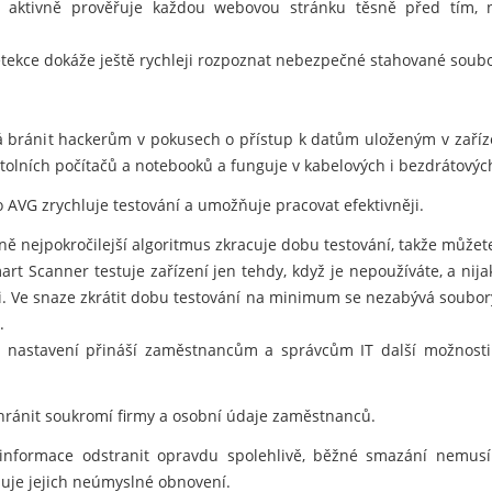
 aktivně prověřuje každou webovou stránku těsně před tím, než
tekce dokáže ještě rychleji rozpoznat nebezpečné stahované soubo
 bránit hackerům v pokusech o přístup k datům uloženým v zaříz
lních počítačů a notebooků a funguje v kabelových i bezdrátových
 AVG zrychluje testování a umožňuje pracovat efektivněji.
 nejpokročilejší algoritmus zkracuje dobu testování, takže můžete 
t Scanner testuje zařízení jen tehdy, když je nepoužíváte, a nij
i. Ve snaze zkrátit dobu testování na minimum se nezabývá soubory
.
í nastavení přináší zaměstnancům a správcům IT další možnosti 
ránit soukromí firmy a osobní údaje zaměstnanců.
informace odstranit opravdu spolehlivě, běžné smazání nemusí
je jejich neúmyslné obnovení.