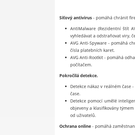
Síťový antivirus
- pomáhá chránit fire
AntiMalware (Rezidentní štít 
vyhledávat a odstraňovat viry, če
AVG Anti-Spyware - pomáhá chrá
čísla platebních karet.
AVG Anti-Rootkit - pomáhá odhal
počítačem.
Pokročilá detekce.
Detekce nákaz v reálném čase -
čase.
Detekce pomocí umělé inteligenc
objeveny a klasifikovány týmem
od uživatelů.
Ochrana online
- pomáhá zaměstnanců