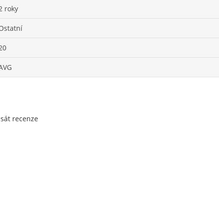
2 roky
Ostatní
20
AVG
psát recenze