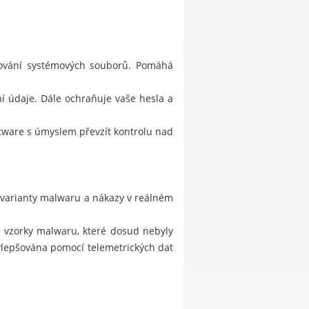
stování systémových souborů. Pomáhá
í údaje. Dále ochraňuje vaše hesla a
ftware s úmyslem převzít kontrolu nad
 varianty malwaru a nákazy v reálném
je vzorky malwaru, které dosud nebyly
ylepšována pomocí telemetrických dat