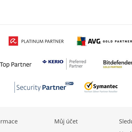
ormace
Můj účet
Sled