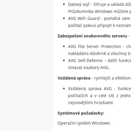
Datový sejf - šifruje a ukládá 
Průzkumníka Windows můžete pře
AVG WiFi Guard - pomáhá vám 
počítač pokusí připojit k neznám
Zabezpečení souborového serveru
-
AVG File Server Protection - c
nakládáno důvěrně a všechny tr
AVG Self-Defense - další funkc
smazat soubory AVG.
Vzdálená správa
- rychlejší a efektiv
Vzdálená správa AVG - funkce 
počítačích a v celé síti z jed
nejnovějšími hrozbami.
Systémové požadavky:
Operační systém Windows: