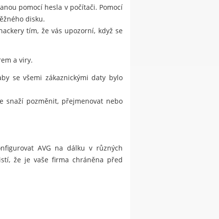
hranou pomocí hesla v počítači. Pomocí
běžného disku.
kery tím, že vás upozorní, když se
em a viry.
 aby se všemi zákaznickými daty bylo
 se snaží pozměnit, přejmenovat nebo
konfigurovat AVG na dálku v různých
istí, že je vaše firma chráněna před