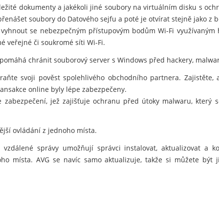
důležité dokumenty a jakékoli jiné soubory na virtuálním disku s oc
nášet soubory do Datového sejfu a poté je otvírat stejně jako z 
vyhnout se nebezpečným přístupovým bodům Wi-Fi využívaným hac
é veřejné či soukromé síti Wi-Fi.
 pomáhá chránit souborový server s Windows před hackery, malwar
hraňte svoji pověst spolehlivého obchodního partnera. Zajistěte,
ansakce online byly lépe zabezpečeny.
e zabezpečení, jež zajišťuje ochranu před útoky malwaru, který
nější ovládání z jednoho místa.
vzdálené správy umožňují správci instalovat, aktualizovat a 
noho místa. AVG se navíc samo aktualizuje, takže si můžete být j