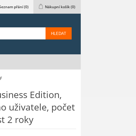
Seznam přání
(0)
Nákupní košík
(0)
HLEDAT
y
siness Edition,
o uživatele, počet
st 2 roky