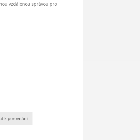
anou vzdálenou správou pro
at k porovnání