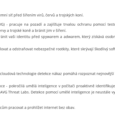
mní síť před šířením virů, červů a trojských koní.
AVG) - pracuje na pozadí a zajišťuje trvalou ochranu pomocí te
rvy a trojské koně a bránit jim v šíření.
nit vaši identitu před spywarem a adwarem, který získává osobn
ovat a odstraňovat nebezpečné rootkity, které skrývají škodlivý so
 cloudová technologie detekce nákaz pomáhá rozpoznat nejnovější
e - pokročilá umělá inteligence v počítači proaktivně identifiku
 AVG Threat Labs. Detekce pomocí umělé inteligence je neustále v
m pracovat a prohlížet internet bez obav.