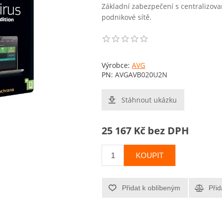
Základní zabezpečení s centralizov
podnikové sítě.
Výrobce:
AVG
PN:
AVGAVB020U2N
Stáhnout ukázku
25 167 Kč bez DPH
KOUPIT
Přidat k oblíbeným
Přid